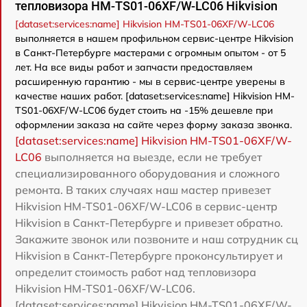
тепловизора HM-TS01-06XF/W-LC06 Hikvision
[dataset:services:name] Hikvision HM-TS01-06XF/W-LC06
выполняется в нашем профильном сервис-центре Hikvision
в Санкт-Петербурге мастерами с огромным опытом - от 5
лет. На все виды работ и запчасти предоставляем
расширенную гарантию - мы в сервис-центре уверены в
качестве наших работ. [dataset:services:name] Hikvision HM-
TS01-06XF/W-LC06 будет стоить на -15% дешевле при
оформлении заказа на сайте через форму заказа звонка.
[dataset:services:name] Hikvision HM-TS01-06XF/W-
LC06
выполняется на выезде, если не требует
специализированного оборудования и сложного
ремонта. В таких случаях наш мастер привезет
Hikvision HM-TS01-06XF/W-LC06 в сервис-центр
Hikvision в Санкт-Петербурге и привезет обратно.
Закажите звонок или позвоните и наш сотрудник сц
Hikvision в Санкт-Петербурге проконсультирует и
определит стоимость работ над тепловизора
Hikvision HM-TS01-06XF/W-LC06.
[dataset:services:name] Hikvision HM-TS01-06XF/W-